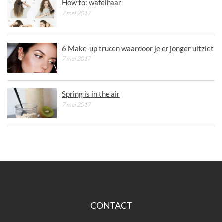
How to: wafelhaar
7 mei 2017
6 Make-up trucen waardoor je er jonger uitziet
7 mei 2017
Spring is in the air
7 mei 2017
CONTACT