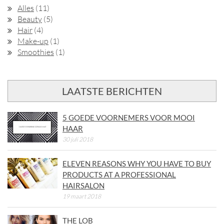
Alles
(11)
Beauty
(5)
Hair
(4)
Make-up
(1)
Smoothies
(1)
LAATSTE BERICHTEN
5 GOEDE VOORNEMERS VOOR MOOI
HAAR
30 juli 2018
ELEVEN REASONS WHY YOU HAVE TO BUY
PRODUCTS AT A PROFESSIONAL
HAIRSALON
19 maart 2018
THE LOB