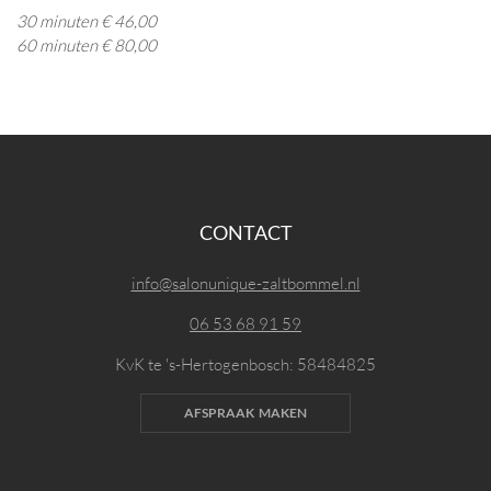
30 minuten € 46,00
60 minuten € 80,00
CONTACT
info@salonunique-zaltbommel.nl
06 53 68 91 59
KvK te 's-Hertogenbosch: 58484825
AFSPRAAK MAKEN