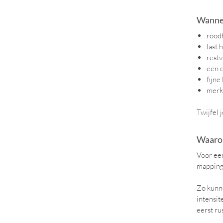
Wannee
roodh
last 
restv
een o
fijne
merkt
Twijfel 
Waarom
Voor een
mapping
Zo kunne
intensit
eerst ru