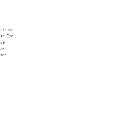
 frisse
aan. Een
 de
eve
nen.