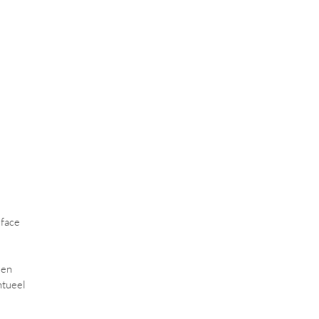
 face
 en
ntueel