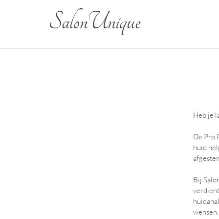
Salon Unique
Heb je l
De Pro P
huid hel
afgeste
Bij Salo
verdient
huidanal
wensen.