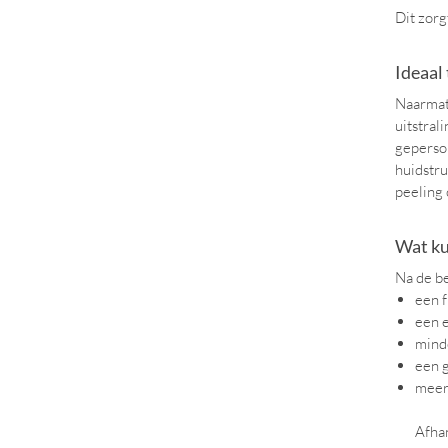
Dit zorg
Ideaal
Naarmate
uitstral
geperson
huidstru
peeling 
Wat ku
Na de be
een f
een e
mind
een 
meer 
Afhan