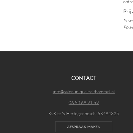
optre
Prij
Power
Power
CONTACT
info@salonunique-zaltbommel.nl
06 53 68 91 59
KvK te 's-Hertogenbosch: 58484825
AFSPRAAK MAKEN