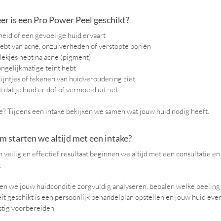
r is een Pro Power Peel geschikt?
eid of een gevoelige huid ervaart
hebt van acne, onzuiverheden of verstopte poriën
lekjes hebt na acne (pigment)
ngelijkmatige teint hebt
 lijntjes of tekenen van huidveroudering ziet
 dat je huid er dof of vermoeid uitziet
je? Tijdens een intake bekijken we samen wat jouw huid nodig heeft.
 starten we altijd met een intake?
 veilig en effectief resultaat beginnen we altijd met een consultatie en
.
n we jouw huidconditie zorgvuldig analyseren, bepalen welke peeling
eit geschikt is een persoonlijk behandelplan opstellen en jouw huid eve
stig voorbereiden.