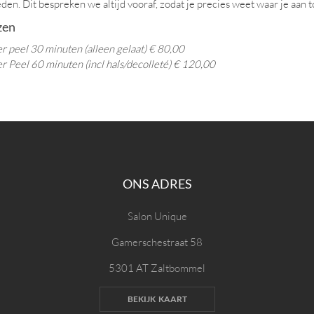
den. Dit bespreken we altijd vooraf, zodat je precies weet waar je aan t
zen
 peel 30 minuten (alleen gelaat) € 80,00
 Peel 60 minuten (incl hals/decolleté) € 120,00
ONS ADRES
Salon Unique
Gamerschestraat 58
5301 AT Zaltbommel
BEKIJK KAART