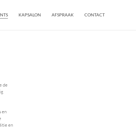
NTS
KAPSALON
AFSPRAAK
CONTACT
e de
ig
s en
e
itie en