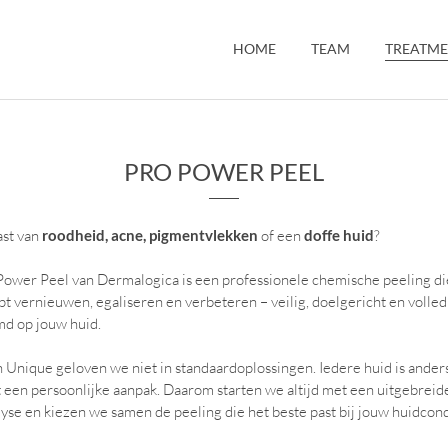
HOME
TEAM
TREATME
PRO POWER PEEL
ast van
roodheid, acne, pigmentvlekken
of een
doffe huid
?
ower Peel van Dermalogica is een professionele chemische peeling di
pt vernieuwen, egaliseren en verbeteren – veilig, doelgericht en volled
md op jouw huid.
n Unique geloven we niet in standaardoplossingen. Iedere huid is ander
 een persoonlijke aanpak. Daarom starten we altijd met een uitgebreid
yse en kiezen we samen de peeling die het beste past bij jouw huidcond