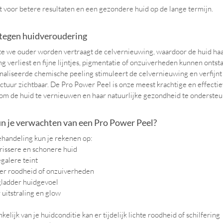
t voor betere resultaten en een gezondere huid op de lange termijn.
 tegen huidveroudering
 we ouder worden vertraagt de celvernieuwing, waardoor de huid haar
ing verliest en fijne lijntjes, pigmentatie of onzuiverheden kunnen ontst
aliseerde chemische peeling stimuleert de celvernieuwing en verfijnt
ctuur zichtbaar. De Pro Power Peel is onze meest krachtige en effecti
om de huid te vernieuwen en haar natuurlijke gezondheid te ondersteu
n je verwachten van een Pro Power Peel?
handeling kun je rekenen op:
rissere en schonere huid
galere teint
er roodheid of onzuiverheden
gladder huidgevoel
uitstraling en glow
kelijk van je huidconditie kan er tijdelijk lichte roodheid of schilfering