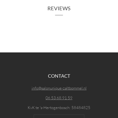
REVIEWS
CONTACT
info@salonunique-zaltbommel.nl
06 53 68 91 59
KvK te 's-Hertogenbosch: 58484825