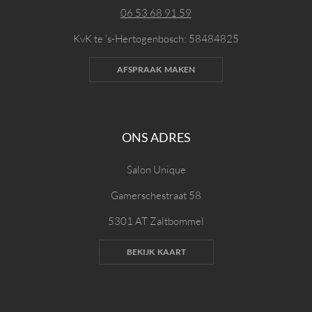
06 53 68 91 59
KvK te 's-Hertogenbosch: 58484825
AFSPRAAK MAKEN
ONS ADRES
Salon Unique
Gamerschestraat 58
5301 AT Zaltbommel
BEKIJK KAART