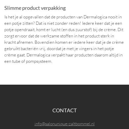
Slimme product verpakking
Is het je al opgevallen dat de producten van Dermalogica nooit in
een potje zitten? Dat is niet zonder reden! Iedere keer dat je een
potje opendraait, komt er lucht (en dus zuurstof) bij de crème. Dit
zorgt ervoor dat de werkzame stoffen in het product sterk in
kracht afnemen. Bovendien komen er iedere keer dat je de crème
gebruikt bacteriën vrij, doordat je met je vingers in het potje
crème gaat. Dermalogica verpakt haar producten daarom altijd in
een tube of pompsysteem.
CONTACT
info@salonunique-zaltbommel.nl